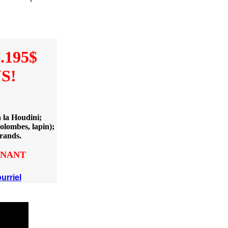
.195$
S!
 la Houdini;
olombes, lapin);
grands.
ENANT
urriel